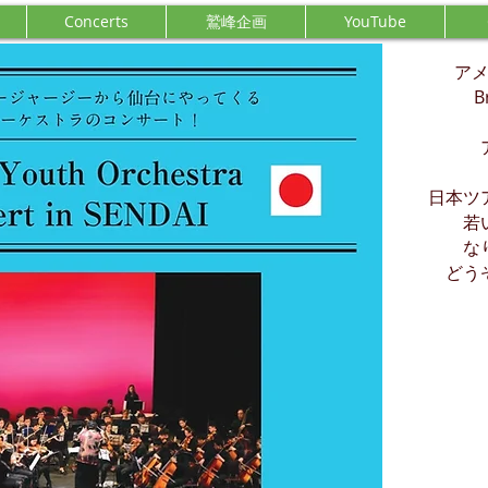
Concerts
鷲峰企画
YouTube
ア
B
日本ツ
若
な
どう