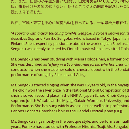
た。また、仙台の小学生が書いた詩に、山元町災害FMりんごラジオ
氏が曲を付けた希望の歌「ない」をりんごラジオの開局を記念したコ
読により初演した。
現在、宮城・東京を中心に演奏活動を行っている。千葉県松戸市在
“A soprano with a clear touching toneMs. Sengoku's voice is known for it
describes Soprano Fumiko Sengoku, who is based in Tokyo, Japan, and
Finland. She is especially passionate about the work of Jean Sibelius
Sengoku was deeply touched by Finnish music when she visited Finland
Ms. Sengoku has been studying with Maria Holopainen, a former prof
She was described as
“a fairy in a Scandinavian forest, who has clear a
conductor, when she made her solo orchestral debut with the Sendai
performance of songs by Sibelius and Grieg.
Ms. Sengoku started singing when she was 15 years old, in the Miyagi 
The choir won the silver prize in the National Choral Competition of 
choir also won second place in the NHK All-Japan School Choir Compe
soprano Judith Watabe at the Miyagi Gakuin Women’s University, and r
Performance. She has sung widely as a soloist as well as in profession
Canons Concert Chamber Choir in the Handel Festival Japan (HFJ).
Ms. Sengoku sings mostly in the baroque style, and performs annually
years, Fumiko has studied with Professor Hirohisa Tsuji. Ms. Sengoku p