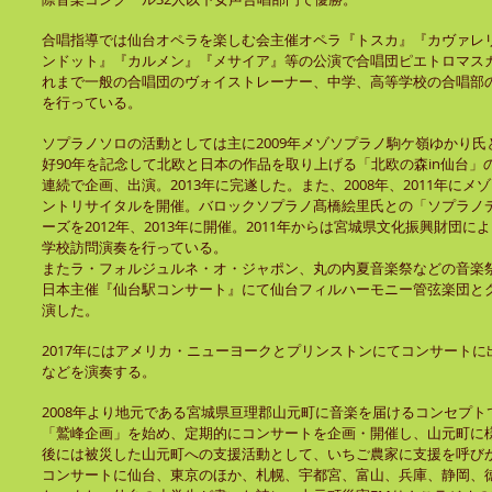
合唱指導では仙台オペラを楽しむ会主催オペラ『トスカ』『カヴァレ
ンドット』『カルメン』『メサイア』等の公演で合唱団ピエトロマス
れまで一般の合唱団のヴォイストレーナー、中学、高等学校の合唱部
を行っている。
ソプラノソロの活動としては主に2009年メゾソプラノ駒ケ嶺ゆかり
好90年を記念して北欧と日本の作品を取り上げる「北欧の森in仙台」
連続で企画、出演。2013年に完遂した。また、2008年、2011年に
ントリサイタルを開催。バロックソプラノ髙橋絵里氏との「ソプラノ
ーズを2012年、2013年に開催。2011年からは宮城県文化振興財団
学校訪問演奏を行っている。
またラ・フォルジュルネ・オ・ジャポン、丸の内夏音楽祭などの音楽祭の
日本主催『仙台駅コンサート』にて仙台フィルハーモニー管弦楽団と
演した。
2017年にはアメリカ・ニューヨークとプリンストンにてコンサート
などを演奏する。
2008年より地元である宮城県亘理郡山元町に音楽を届けるコンセプ
「鷲峰企画」を始め、定期的にコンサートを企画・開催し、山元町に
後には被災した山元町への支援活動として、いちご農家に支援を呼び
コンサートに仙台、東京のほか、札幌、宇都宮、富山、兵庫、静岡、