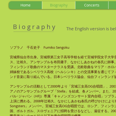
Home
Biography
Concerts
B i o g r a p h y
The English version is b
ソプラノ 千石史子 Fumiko Sengoku
宮城県仙台市出身。宮城県第三女子高等学校を経て宮城学院女子大学
ス、辻裕久、アンサンブルを布田庸子、なかにしあかねの各氏に師事
フィンランド歌曲のマスタークラスを受講。北欧歌曲をマリア・ホロ
姉妹校であるシベリウス高校（ヘルシンキ）との交流事業を通じてフ
ンド音楽に取り組んでいる。日本シベリウス協会、仙台フィンランド
アンサンブルの活動として2000年より「宮城三女高OG合唱団」、20
アノのアンサンブルグループ「Stella」を結成、各メンバー。また、2
バル･ジャパン（HFJ）専属「キャノンズコンサート室内合唱」ソプ
上演に携わる。2008年辻裕久、なかにしあかね各氏の呼びかけにより
Songsters」メンバー。宮城三女高OG合唱団では、ロシア、フィ
国、ポルトガル、スロヴェニアに招聘を受けるなどし、遠征する。20
際音楽コンクール32人以下女声合唱部門で優勝。