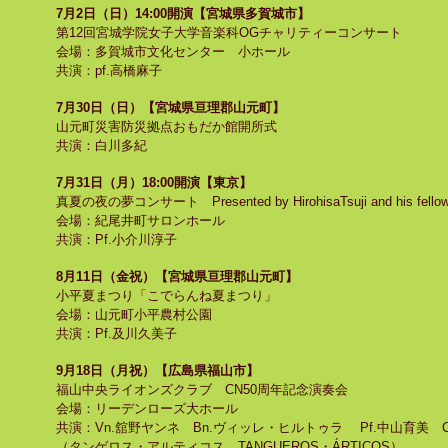
7月2日（日）14:00開演【宮城県多賀城市】
第12回宮城学院女子大学音楽科OGチャリティーコンサート
会場：多賀城市文化センター 小ホール
共演：pf.高橋麻子
7月30日（日）【宮城県亘理郡山元町】
山元町災害防災拠点おもだか館開所式
共演：白川多紀
7月31日（月）18:00開演【東京】
真夏の夜の夢コンサート Presented by HirohisaTsuji and his fellow 
会場：紀尾井町サロンホール
共演：Pf.小介川淳子
8月11日（金祝）【宮城県亘理郡山元町】
小平夏まつり「こでらんね夏まつり」
会場：山元町小平農村公園
​共演：Pf.及川久美子
9月18日（月祝）【広島県福山市】
福山中央ライオンズクラブ CN50周年記念演奏会
会場：リーデンローズ大ホール
共演：Vn.舘野ヤンネ Bn.ヴィッレ・ヒルトゥラ Pf.中山育美 C
（タンゲロス・アルティコス TANGUEROS・ÁRTICOS）